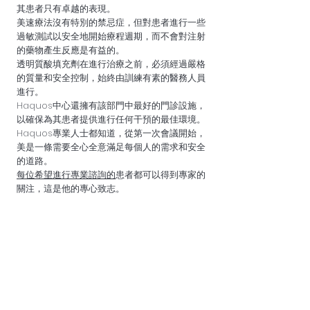
其患者只有卓越的表現。
美速療法沒有特別的禁忌症，但對患者進行一些
過敏測試以安全地開始療程週期，而不會對注射
的藥物產生反應是有益的。
透明質酸填充劑在進行治療之前，必須經過嚴格
的質量和安全控制，始終由訓練有素的醫務人員
進行。
Haquos中心還擁有該部門中最好的門診設施，
以確保為其患者提供進行任何干預的最佳環境。
Haquos專業人士都知道，從第一次會議開始，
美是一條需要全心全意滿足每個人的需求和安全
的道路。
每位希望進行專業諮詢的
患者都可以得到專家的
關注，這是他的專心致志。