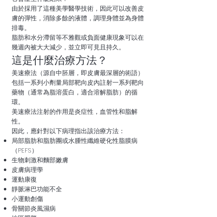
由於採用了這種美學醫學技術，因此可以改善皮
膚的彈性，消除多餘的液體，調理身體並為身體
排毒。
脂肪和水分滯留等不雅觀或負面健康現象可以在
幾週內被大大減少，並立即可見且持久。
這是什麼治療方法？
美速療法（源自中胚層，即皮膚最深層的術語）
包括一系列小劑量局部靶向皮內註射一系列靶向
藥物（通常為脂溶蛋白，適合溶解脂肪）的循
環。
美速療法注射的作用是炎症性，血管性和脂解
性。
因此，應針對以下病理指出該治療方法：
局部脂肪和脂肪團或水腫性纖維硬化性脂膜病
（PEFS）
生物刺激和麵部嫩膚
皮膚病理學
運動康復
靜脈淋巴功能不全
小運動創傷
骨關節炎風濕病