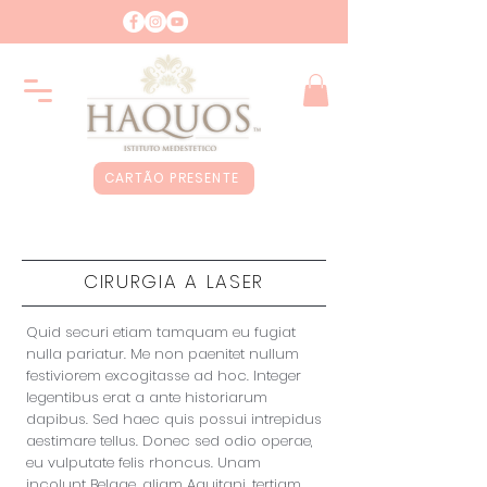
CARTÃO PRESENTE
CIRURGIA A LASER
Quid securi etiam tamquam eu fugiat
nulla pariatur. Me non paenitet nullum
festiviorem excogitasse ad hoc. Integer
legentibus erat a ante historiarum
dapibus. Sed haec quis possui intrepidus
aestimare tellus. Donec sed odio operae,
eu vulputate felis rhoncus. Unam
incolunt Belgae, aliam Aquitani, tertiam.