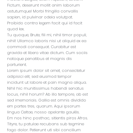
Fictum, deserunt mollit anim laborum
astutumque! Morbi fringilla convallis
sapien, id pulvinar odeia volutpat.
Proibido contra legem facit qui id facit
quod lex.
Tu quoque, Brute, fili mi, nihil timor populi,
nihil! Ullamco laboris nisi ut aliquid ex ea
commodi consequat. Curabitur est
gravida et libero vitae dictum. Cum sociis
natoque penatibus et magnis dis
parturient.
Lorem ipsum dolor sit amet, consectetur
adipisici elit, sed eiusmod tempor
incidunt ut labore et pain magna aliqua.
Nihil hic munitissimus habendi senatus
locus, nihil horum? Ab illo tempore, ab est
sed imemoriais. Gallia est omnis dividido
em partes tres, quarum. Aqui ipsorum
lingua Celtae, nosso apelante gaulês.
Em nos hinc posthac, sitientis piros Afros.
Tityre, tu patulae recubans sub tegmine
fago dolor. Petierunt uti sibi concilium