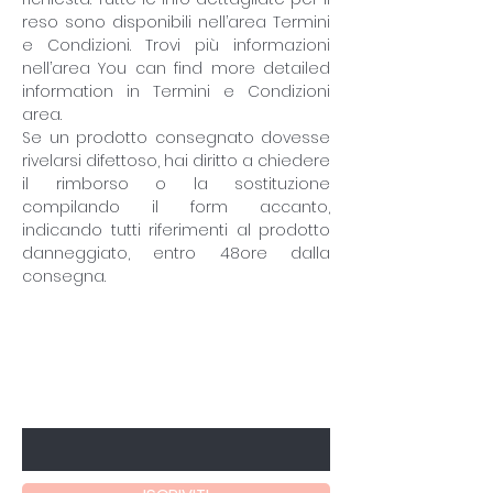
reso sono disponibili nell’area Termini
e Condizioni. Trovi più informazioni
nell’area You can find more detailed
information in Termini e Condizioni
area.
Se un prodotto consegnato dovesse
rivelarsi difettoso, hai diritto a chiedere
il rimborso o la sostituzione
compilando il form accanto,
indicando tutti riferimenti al prodotto
danneggiato, entro 48ore dalla
consegna.
Iscriviti per scoprire sconti
speciali e nuovi arrivi
Inserisci la tua mail