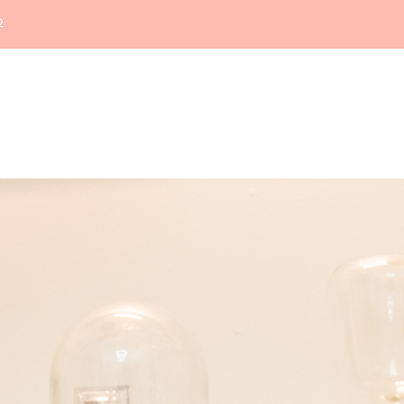
2
Home
Haquos
Medicina