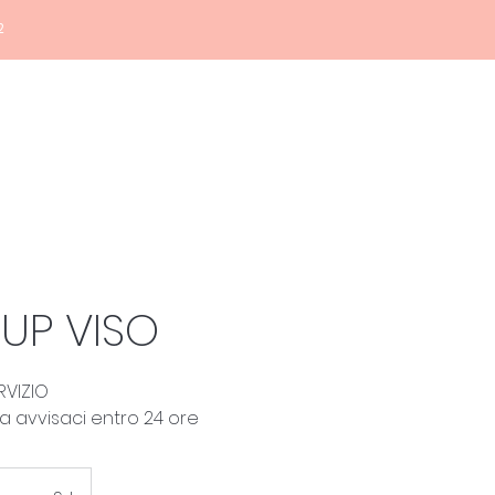
2
Home
Haquos
Medicina
UP VISO
RVIZIO
ta avvisaci entro 24 ore