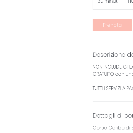
30 minuti
3
Ha
0
m
i
Prenota
n
u
t
i
Descrizione de
NON INCLUDE CHEC
GRATUITO con una 
TUTTI I SERVIZI A
Dettagli di co
Corso Garibaldi, 50