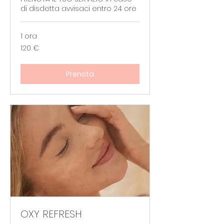
di disdetta avvisaci entro 24 ore
1 ora
120
120 €
euro
Prenota
OXY REFRESH