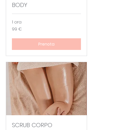
BODY
1 ora
99
99 €
euro
Prenota
SCRUB CORPO