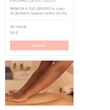
PRENOTA IL TUO SERVIZIO In caso
di disdetta avvisaci entro 24 ore
45 minuti
50
50 €
euro
Prenota