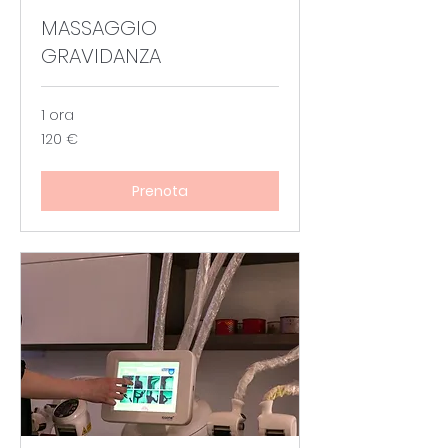
MASSAGGIO
GRAVIDANZA
1 ora
120
120 €
euro
Prenota