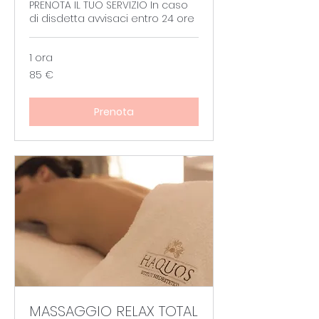
PRENOTA IL TUO SERVIZIO In caso
di disdetta avvisaci entro 24 ore
1 ora
85
85 €
euro
Prenota
MASSAGGIO RELAX TOTAL