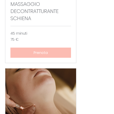
MASSAGGIO
DECONTRATTURANTE
SCHIENA
45 minuti
75
75 €
euro
Prenota