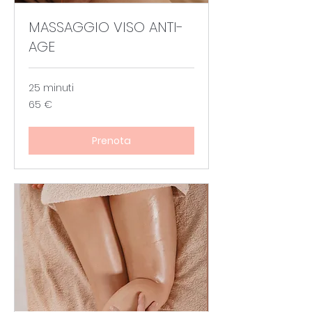
MASSAGGIO VISO ANTI-
AGE
25 minuti
65
65 €
euro
Prenota