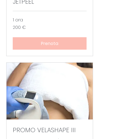
JETPEEL
1 ora
200
200 €
euro
Prenota
PROMO VELASHAPE III