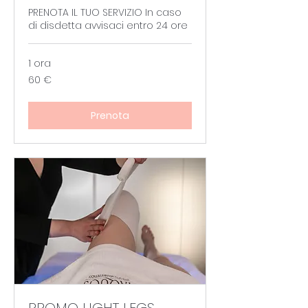
PRENOTA IL TUO SERVIZIO In caso
di disdetta avvisaci entro 24 ore
1 ora
60
60 €
euro
Prenota
PROMO LIGHT LEGS