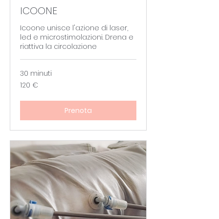
ICOONE
Icoone unisce l'azione di laser,
led e microstimolazioni. Drena e
riattiva la circolazione
30 minuti
120
120 €
euro
Prenota