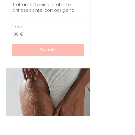
Trattamento viso idratante,
antiossidante, con ossigeno
1 ora
130
130 €
euro
Prenota
PROMO EMCONTOURING