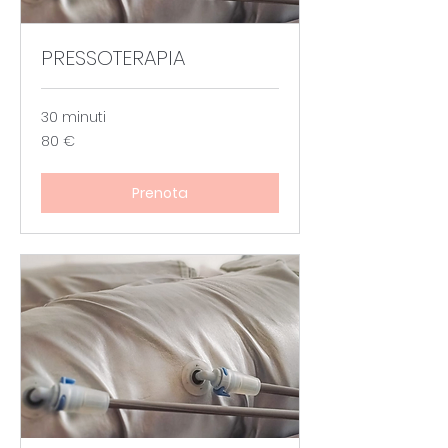
PRESSOTERAPIA
30 minuti
80
80 €
euro
Prenota