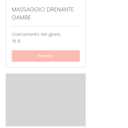
MASSAGGIO DRENANTE
GAMBE
Caricamento dei giorni...
75
75 €
euro
Prenota