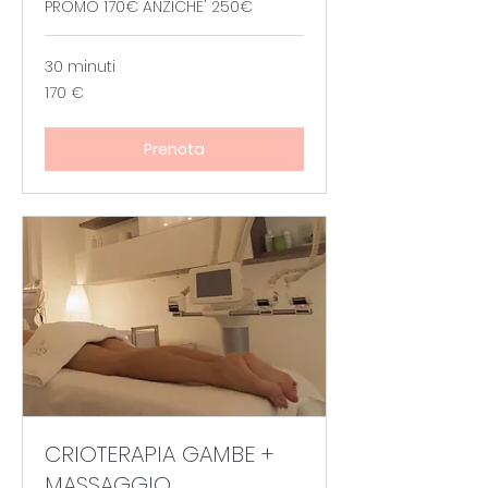
PROMO 170€ ANZICHE' 250€
30 minuti
170
170 €
euro
Prenota
CRIOTERAPIA GAMBE +
MASSAGGIO