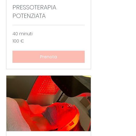
PRESSOTERAPIA
POTENZIATA
40 minuti
100
100 €
euro
Prenota