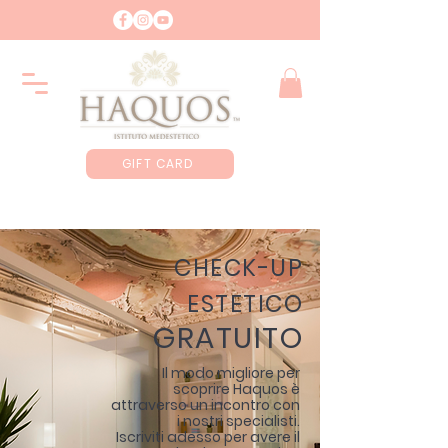
GIFT CARD
CHECK-UP
ESTETICO
GRATUITO
Il modo migliore per
scoprire Haquos è
attraverso un incontro con
i nostri specialisti.
Iscriviti adesso per avere il