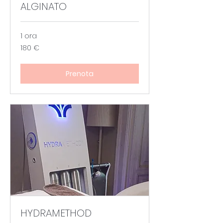
ALGINATO
1 ora
180
180 €
euro
Prenota
HYDRAMETHOD