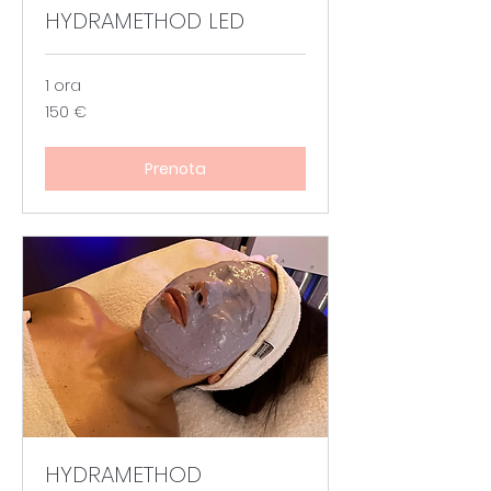
HYDRAMETHOD LED
1 ora
150
150 €
euro
Prenota
HYDRAMETHOD