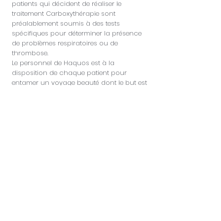
patients qui décident de réaliser le
traitement Carboxythérapie sont
préalablement soumis à des tests
spécifiques pour déterminer la présence
de problèmes respiratoires ou de
thrombose.
Le personnel de Haquos est à la
disposition de chaque patient pour
entamer un voyage beauté dont le but est
de trouver l'harmonie avec sa tête et
d'obtenir le look souhaité depuis des
années, en proposant des thérapies
efficaces qui répondent pleinement aux
besoins réels du patient.
Contactez les experts Haquos
, posez vos
questions ou demandez directement une
première consultation.
Inscrivez-vous pour découvrir
des remises spéciales et des
nouveautés