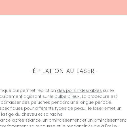
Home
Haquos
Medicina
Estetica
Shop
ÉPILATION AU LASER
hnique qui permet l'épilation
des poils indésirables
sur le
équipement agissant sur le
bulbe pileux
. La procédure est
ébarrasser des peluches pendant une longue période.
pécifiques pour différents types de
peau
, le laser émet un
la tige du cheveu et sa racine.
 séance après séance, un amincissement et un amincissement
ant fortement sa repousse et le rendant invisible à l'œil nu.