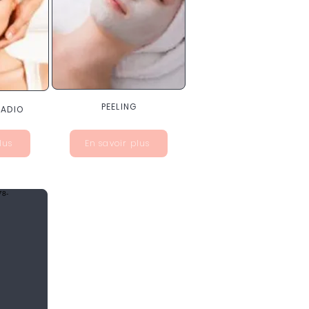
PEELING
RADIO
lus
En savoir plus