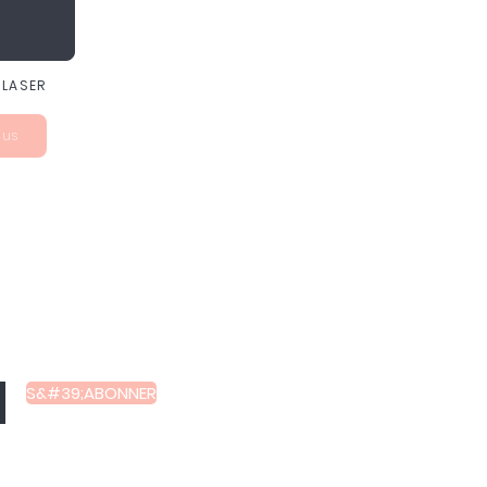
 LASER
lus
 et des
S&#39;ABONNER