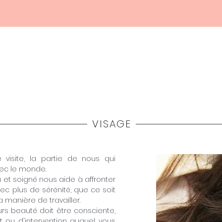
Home
Haquos
Medicina
Estetica
Shop
VISAGE
 visite, la partie de nous qui
c le monde.
 et soigné nous aide à affronter
vec plus de sérénité, que ce soit
a manière de travailler.
s beauté doit être consciente,
t ou d'intervention auquel vous