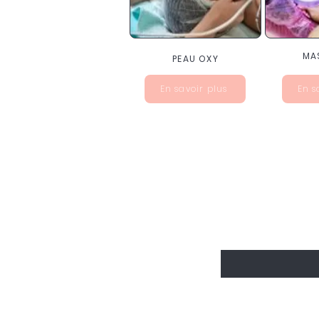
MA
PEAU OXY
En savoir plus
En s
Inscrivez-vo
nouveautés
Entrer votre Email