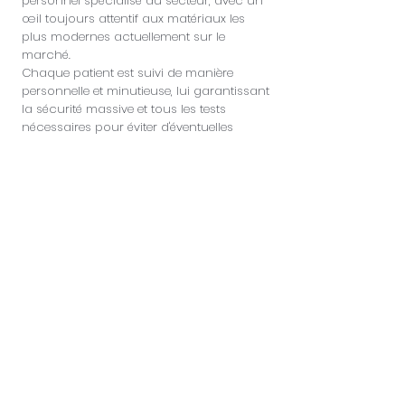
personnel spécialisé du secteur, avec un
œil toujours attentif aux matériaux les
plus modernes actuellement sur le
marché.
Chaque patient est suivi de manière
personnelle et minutieuse, lui garantissant
la sécurité massive et tous les tests
nécessaires pour éviter d'éventuelles
complications lors de la chirurgie
provoquées par des malformations /
allergies / problèmes antérieurs du
patient.
Contactez
le centre Haquos dès
aujourd'hui, notre personnel expérimenté
est à votre disposition pour répondre à
toutes vos questions.
Inscrivez-vous pour découvrir
des remises spéciales et des
nouveautés