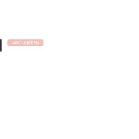
mmlinge zu
ABONNIEREN