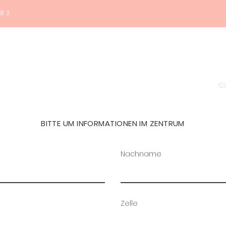
182
Home
Haquos
Medicina
Estetica
Shop
Co
BITTE UM INFORMATIONEN IM ZENTRUM
Nachname
Zelle