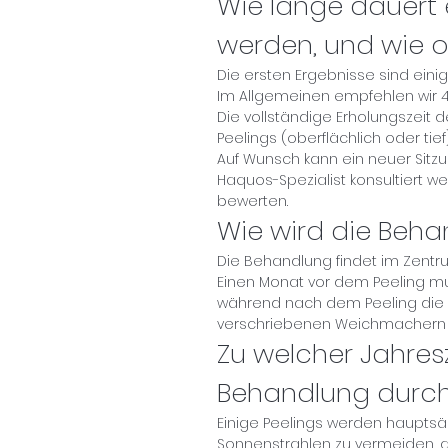
Wie lange dauert 
werden, und wie o
Die ersten Ergebnisse sind ein
Im Allgemeinen empfehlen wir 4
Die vollständige Erholungszeit d
Peelings (oberflächlich oder tie
Auf Wunsch kann ein neuer Sitz
Haquos-Spezialist konsultiert w
bewerten.
Wie wird die Beh
Die Behandlung findet im Zentru
Einen Monat vor dem Peeling mu
während nach dem Peeling die H
verschriebenen Weichmachern
Zu welcher Jahres
Behandlung durch
Einige Peelings werden hauptsä
Sonnenstrahlen zu vermeiden, 