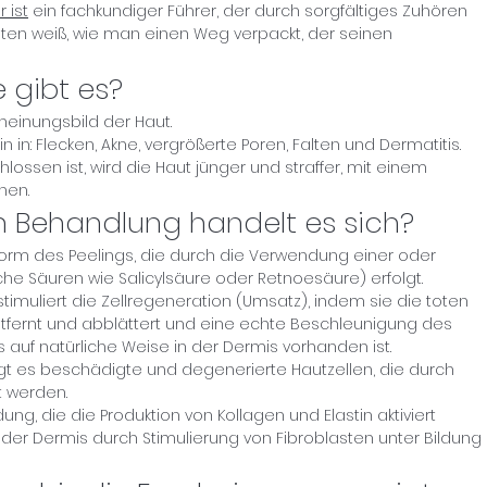
 ist
ein fachkundiger Führer, der durch sorgfältiges Zuhören
nten weiß, wie man einen Weg verpackt, der seinen
 gibt es?
heinungsbild der Haut.
n in: Flecken, Akne, vergrößerte Poren, Falten und Dermatitis.
ssen ist, wird die Haut jünger und straffer, mit einem
hen.
n Behandlung handelt es sich?
Form des Peelings, die durch die Verwendung einer oder
he Säuren wie Salicylsäure oder Retnoesäure) erfolgt.
imuliert die Zellregeneration (Umsatz), indem sie die toten
tfernt und abblättert und eine echte Beschleunigung des
s auf natürliche Weise in der Dermis vorhanden ist.
gt es beschädigte und degenerierte Hautzellen, die durch
t werden.
ung, die die Produktion von Kollagen und Elastin aktiviert
 der Dermis durch Stimulierung von Fibroblasten unter Bildung