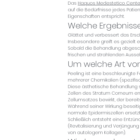
Das
Haquos Medestetico Center
auf die Bedürfnisse jedes Patie
Eigenschaften entspricht.
Welche Ergebnisse
Glättet und verbessert das Ersc
Insbesondere greift es gezielt ei
Sobald die Behandlung abgeschlo
frischen und strahlenden Ausse
Um welche Art vo
Peeling ist eine beschleunigte 
mehrerer Chemikalien (spezifisc
Diese ästhetische Behandlung st
Zellen des Stratum Corneum en
Zellumsatzes bewirkt, der bereit
Während seiner Wirkung beseiti
normale Epidermiszellen ersetz
Schließlich entsteht eine Entzünd
(Revitalisierung und Verjüngung
von autologem Kollagen).