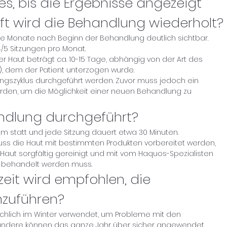
es, bis die Ergebnisse angezeigt
ft wird die Behandlung wiederholt?
ige Monate nach Beginn der Behandlung deutlich sichtbar.
/5 Sitzungen pro Monat.
er Haut beträgt ca. 10-15 Tage, abhängig von der Art des
f), dem der Patient unterzogen wurde.
ungszyklus durchgeführt werden. Zuvor muss jedoch ein
erden, um die Möglichkeit einer neuen Behandlung zu
andlung durchgeführt?
m statt und jede Sitzung dauert etwa 30 Minuten.
ss die Haut mit bestimmten Produkten vorbereitet werden,
aut sorgfältig gereinigt und mit vom Haquos-Spezialisten
 behandelt werden muss.
zeit wird empfohlen, die
zuführen?
chlich im Winter verwendet, um Probleme mit den
andere können das ganze Jahr über sicher angewendet