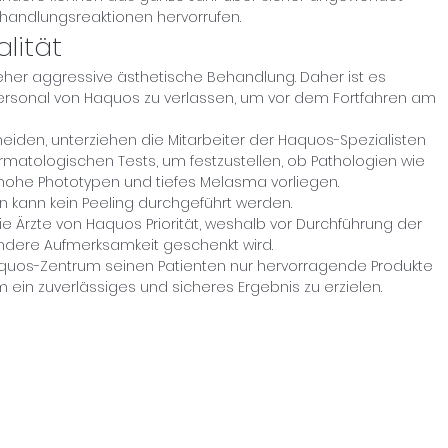
ehandlungsreaktionen hervorrufen.
lität
 eher aggressive ästhetische Behandlung. Daher ist es
hpersonal von Haquos zu verlassen, um vor dem Fortfahren am
eiden, unterziehen die Mitarbeiter der Haquos-Spezialisten
rmatologischen Tests, um festzustellen, ob Pathologien wie
, hohe Phototypen und tiefes Melasma vorliegen.
 kann kein Peeling durchgeführt werden.
die Ärzte von Haquos Priorität, weshalb vor Durchführung der
dere Aufmerksamkeit geschenkt wird.
uos-Zentrum seinen Patienten nur hervorragende Produkte
ein zuverlässiges und sicheres Ergebnis zu erzielen.
sich an, um Sonderrabatte und Neuankö