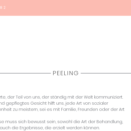
182
Home
Haquos
Medicina
Estetica
Shop
Co
PEELING
te, der Teil von uns, der ständig mit der Welt kommuniziert.
 gepflegtes Gesicht hilft uns, jede Art von sozialer
heit zu meistern, sei es mit Familie, Freunden oder der Art
eise muss sich bewusst sein, sowohl die Art der Behandlung,
 auch die Ergebnisse, die erzielt werden können.