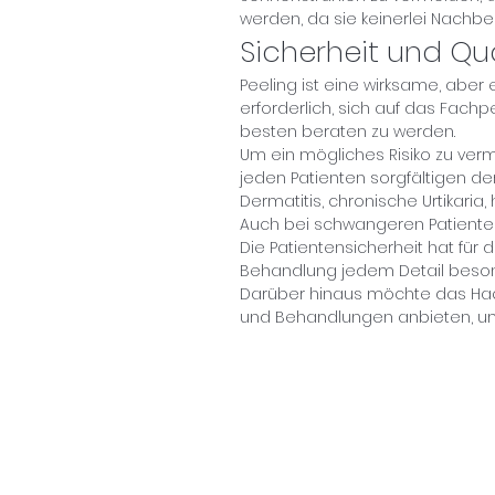
werden, da sie keinerlei Nachb
Sicherheit und Qua
Peeling ist eine wirksame, aber
erforderlich, sich auf das Fac
besten beraten zu werden.
Um ein mögliches Risiko zu verm
jeden Patienten sorgfältigen de
Dermatitis, chronische Urtikaria
Auch bei schwangeren Patienten
Die Patientensicherheit hat für 
Behandlung jedem Detail beson
Darüber hinaus möchte das Haq
und Behandlungen anbieten, um 
Melden Sie 
entdecken