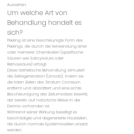
Aussehen.
Um welche Art von
Behandlung handelt es
sich?
Peeling ist eine beschleunigte Form des
Peelings, die durch die Verwendung einer
oder mehrerer Chemikalien (spezifische
Säuren wie Salicylsäure oder
Retnoesäure) erfolgt.
Diese ästhetische Behandlung stimuliert
die Zellregeneration (Umsatz), indem sie
die toten Zellen des Stratum Corneum
entfernt und abblättert und eine echte
Beschleunigung des Zellumsatzes bewirkt,
der bereits auf natürliche Weise in der
Dermis vorhanden ist.
Während seiner Wirkung beseitigt es
beschädigte und degenerierte Hautzellen,
die durch normale Epidermiszellen ersetzt
werden.