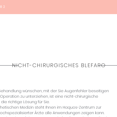
182
Home
Haquos
Medicina
Estetica
Shop
Co
NICHT-CHIRURGISCHES BLEFARO
Behandlung wünschen, mit der Sie Augenfehler beseitigen
Operation zu unterziehen, ist eine nicht-chirurgische
ie richtige Lösung für Sie.
sthetischen Medizin steht Ihnen im Haquos-Zentrum zur
ochspezialisierter Ärzte alle Anwendungen zeigen kann.