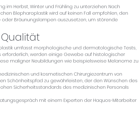
ng im Herbst, Winter und Frühling zu unterziehen. Nach
schen Blepharoplastik wird auf keinen Fall empfohlen, den
e oder Bräunungslampen auszusetzen, um störende
 Qualität
oplastik umfasst morphologische und dermatologische Tests,
ls erforderlich, werden einige Gewebe auf histologischer
these maligner Neubildungen wie beispielsweise Melanome zu
 medizinischen und kosmetischen Chirurgiezentrum von
inen Schönheitspfad zu gewährleisten, der den Wünschen des
hohen Sicherheitsstandards des medizinischen Personals
tungsgespräch mit einem Experten der Haquos-Mitarbeiter
sich an, um Sonderrabatte und Neuankö