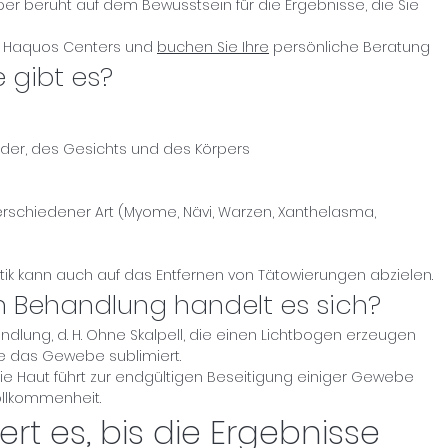
per beruht auf dem Bewusstsein für die Ergebnisse, die Sie
es Haquos Centers und
buchen Sie Ihre
persönliche Beratung
 gibt es?
der, des Gesichts und des Körpers
rschiedener Art (Myome, Nävi, Warzen, Xanthelasma,
tik kann auch auf das Entfernen von Tätowierungen abzielen.
n Behandlung handelt es sich?
ndlung, d. H. Ohne Skalpell, die einen Lichtbogen erzeugen
e das Gewebe sublimiert.
 Haut führt zur endgültigen Beseitigung einiger Gewebe
ollkommenheit.
rt es, bis die Ergebnisse