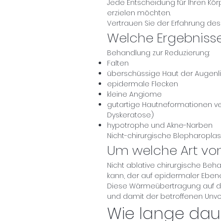
Jede Entscheidung für Ihren Kör
erzielen möchten.
Vertrauen Sie der Erfahrung d
Welche Ergebnisse
Behandlung zur Reduzierung:
Falten
überschüssige Haut der Augenli
epidermale Flecken
kleine Angiome
gutartige Hautneformationen ve
Dyskeratose)
hypotrophe und Akne-Narben
Nicht-chirurgische Blepharoplas
Um welche Art vo
Nicht ablative chirurgische Beha
kann, der auf epidermaler Eben
Diese Wärmeübertragung auf die
und damit der betroffenen Unv
Wie lange daue