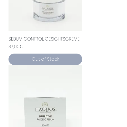
SEBUM CONTROL GESICHTSCREME
Price
37,00€
Out of Stock