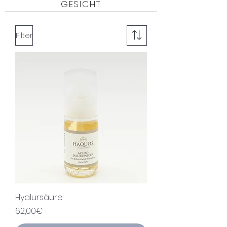
GESICHT
Filter
Hyalursäure
Price
62,00€