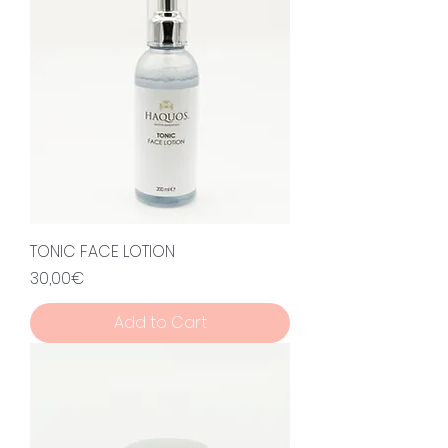
TONIC FACE LOTION
Price
30,00€
Add to Cart