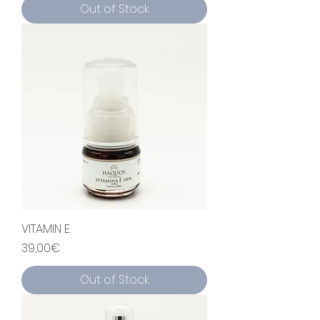
Out of Stock
VITAMIN E.
Price
39,00€
Out of Stock