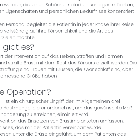
uen werden, die einen Schönheitspfad einschlagen möchten,
hen Eigenschaften und persönlichen Bedürfnisse konzentriert
n Personal begleitet die Patientin in jeder Phase ihrer Reise
e vollständig auf ihre Körperlichkeit und die Art des
erzielen möchte.
 gibt es?
rt der Intervention auf das Heben, Straffen und Formen
nd straffe Brust mit dem Rest des Körpers erzielt werden. Die
traffung sind Frauen mit Brüsten, die zwar schlaff sind, aber
ngemessene Größe haben.
ne Operation?
 ist ein chirurgischer Eingriff, der im Allgemeinen drei
die Hautmenge, die erforderlich ist, um das gewünschte Maß
nderung zu erreichen, eliminiert wird.
ervention das Einsetzen von Brustimplantaten umfassen,
sses, das mit der Patientin vereinbart wurde.
esen unter die Drüse eingeführt, um dem Patienten das