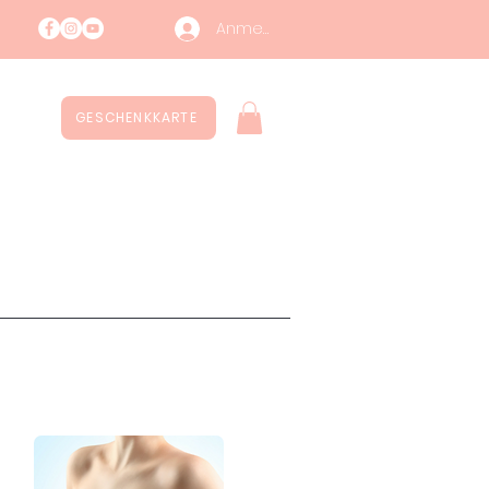
Anmelden
GESCHENKKARTE
ntatti
Nachhaltigkeit
More