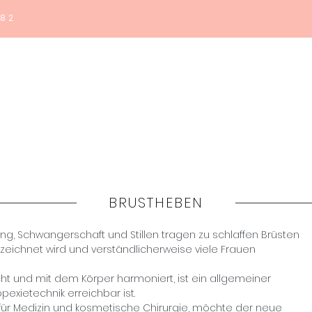
182
Home
Haquos
Medicina
Estetica
Shop
Co
BRUSTHEBEN
ng, Schwangerschaft und Stillen tragen zu schlaffen Brüsten
ezeichnet wird und verständlicherweise viele Frauen
icht und mit dem Körper harmoniert, ist ein allgemeiner
pexietechnik erreichbar ist.
für Medizin und kosmetische Chirurgie, möchte der neue