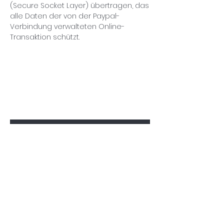
(Secure Socket Layer) übertragen, das
alle Daten der von der Paypal-
Verbindung verwalteten Online-
Transaktion schützt.
Melden Sie sich an, um
Sonderrabatte und
Neuankömmlinge zu entdecken
Geben sie ihre E-Mail Adresse ein
ABONNIEREN
Versand und
Wer wir sind
Bezahlung
Geschäft